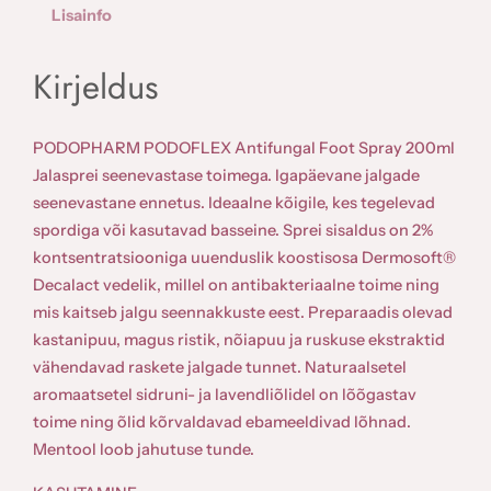
H
Lisainfo
A
R
Kirjeldus
M
P
O
PODOPHARM PODOFLEX Antifungal Foot Spray 200ml
D
Jalasprei seenevastase toimega. Igapäevane jalgade
O
seenevastane ennetus. Ideaalne kõigile, kes tegelevad
F
spordiga või kasutavad basseine. Sprei sisaldus on 2%
L
kontsentratsiooniga uuenduslik koostisosa Dermosoft®
E
Decalact vedelik, millel on antibakteriaalne toime ning
X
mis kaitseb jalgu seennakkuste eest. Preparaadis olevad
A
kastanipuu, magus ristik, nõiapuu ja ruskuse ekstraktid
n
vähendavad raskete jalgade tunnet. Naturaalsetel
t
aromaatsetel sidruni- ja lavendliõlidel on lõõgastav
i
toime ning õlid kõrvaldavad ebameeldivad lõhnad.
f
Mentool loob jahutuse tunde.
u