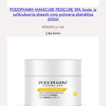
PODOPHARM MANICURE PEDICURE SPA Soola- ja
suhkrukoorija sheavõi ning gojimarja ekstraktiga
600ml
€
50,00
sis. KM
Lisa korvi