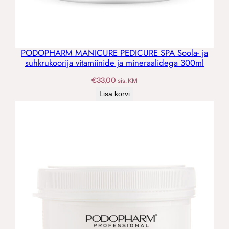
PODOPHARM MANICURE PEDICURE SPA Soola- ja
suhkrukoorija vitamiinide ja mineraalidega 300ml
€
33,00
sis. KM
Lisa korvi