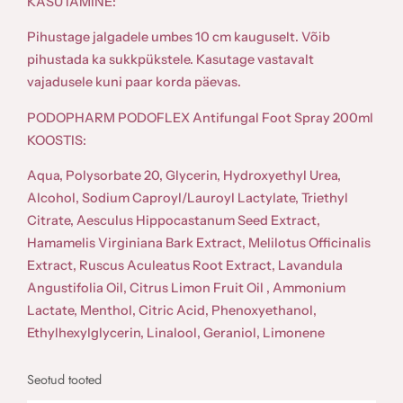
KASUTAMINE:
n
g
Pihustage jalgadele umbes 10 cm kauguselt. Võib
a
pihustada ka sukkpükstele. Kasutage vastavalt
l
vajadusele kuni paar korda päevas.
F
o
PODOPHARM PODOFLEX Antifungal Foot Spray 200ml
o
KOOSTIS:
t
Aqua, Polysorbate 20, Glycerin, Hydroxyethyl Urea,
S
Alcohol, Sodium Caproyl/Lauroyl Lactylate, Triethyl
p
Citrate, Aesculus Hippocastanum Seed Extract,
r
Hamamelis Virginiana Bark Extract, Melilotus Officinalis
a
Extract, Ruscus Aculeatus Root Extract, Lavandula
y
Angustifolia Oil, Citrus Limon Fruit Oil , Ammonium
2
Lactate, Menthol, Citric Acid, Phenoxyethanol,
0
Ethylhexylglycerin, Linalool, Geraniol, Limonene
0
m
Seotud tooted
l