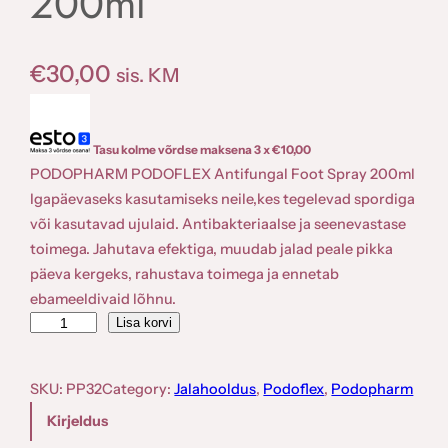
200ml
€
30,00
sis. KM
Tasu kolme võrdse maksena 3 x
€
10,00
PODOPHARM PODOFLEX Antifungal Foot Spray 200ml
Igapäevaseks kasutamiseks neile,kes tegelevad spordiga
või kasutavad ujulaid. Antibakteriaalse ja seenevastase
toimega. Jahutava efektiga, muudab jalad peale pikka
päeva kergeks, rahustava toimega ja ennetab
ebameeldivaid lõhnu.
P
Lisa korvi
O
D
SKU:
PP32
Category:
Jalahooldus
, 
Podoflex
, 
Podopharm
O
Kirjeldus
P