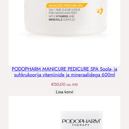
PODOPHARM MANICURE PEDICURE SPA Soola- ja
suhkrukoorija vitamiinide ja mineraalidega 600ml
€
50,00
sis. KM
Lisa korvi