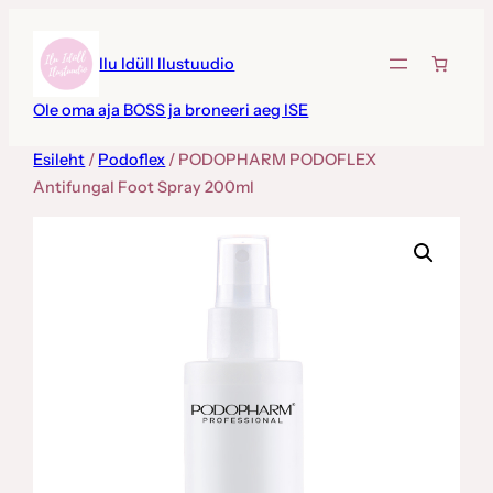
Liigu
sisu
Ilu Idüll Ilustuudio
juurde
Ole oma aja BOSS ja broneeri aeg ISE
Esileht
/
Podoflex
/ PODOPHARM PODOFLEX
Antifungal Foot Spray 200ml