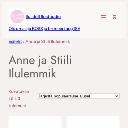
Liigu
sisu
Ilu Idüll Ilustuudio
juurde
Ole oma aja BOSS ja broneeri aeg ISE
Esileht
/ Anne ja Stiili Ilulemmik
Anne ja Stiili
Ilulemmik
Kuvatakse
kõik 3
Sorteeritud
tulemust
populaarsuse
järgi