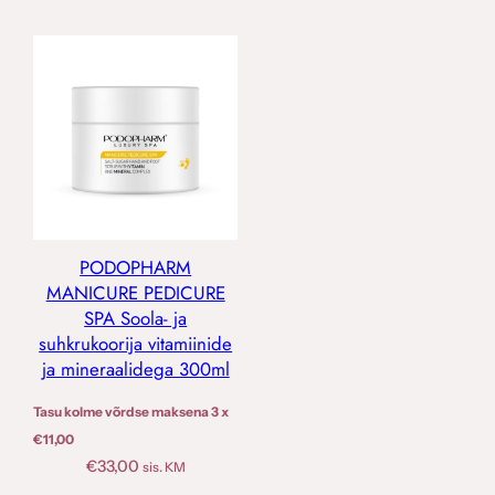
PODOPHARM
MANICURE PEDICURE
SPA Soola- ja
suhkrukoorija vitamiinide
ja mineraalidega 300ml
Tasu kolme võrdse maksena 3 x
€
11,00
€
33,00
sis. KM