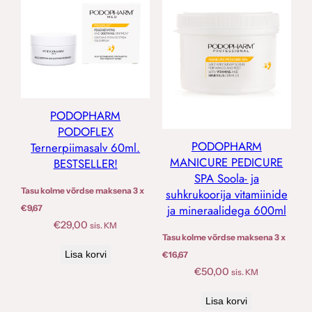
PODOPHARM
PODOFLEX
PODOPHARM
Ternerpiimasalv 60ml.
MANICURE PEDICURE
BESTSELLER!
SPA Soola- ja
Tasu kolme võrdse maksena 3 x
suhkrukoorija vitamiinide
ja mineraalidega 600ml
€
9,67
€
29,00
sis. KM
Tasu kolme võrdse maksena 3 x
Lisa korvi
€
16,67
€
50,00
sis. KM
Lisa korvi