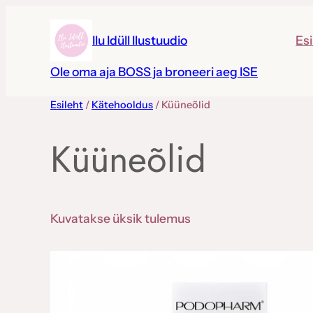
Liigu
sisu
Esi
Ilu Idüll Ilustuudio
juurde
Ole oma aja BOSS ja broneeri aeg ISE
Esileht
/
Kätehooldus
/ Küüneõlid
Küüneõlid
Kuvatakse üksik tulemus