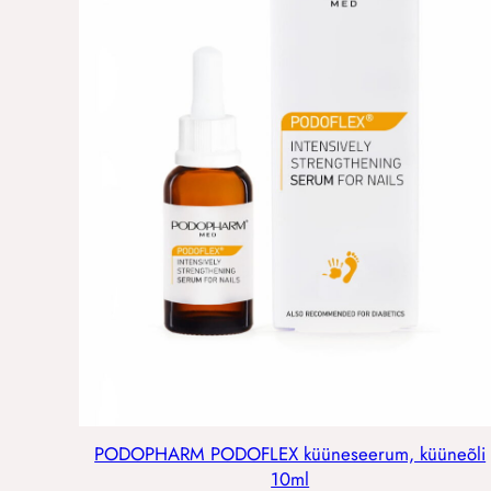
PODOPHARM PODOFLEX küüneseerum, küüneõli
10ml