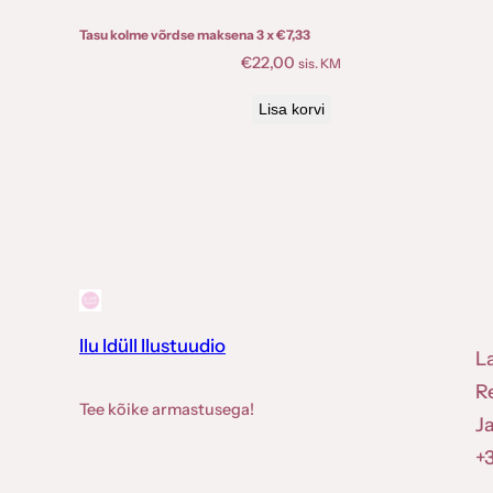
Tasu kolme võrdse maksena 3 x
€
7,33
€
22,00
sis. KM
Lisa korvi
Ilu Idüll Ilustuudio
L
R
Tee kõike armastusega!
J
+