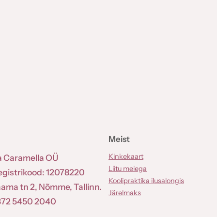
Meist
Kinkekaart
a Caramella OÜ
Liitu meiega
egistrikood: 12078220
Koolipraktika ilusalongis
aama tn 2, Nõmme, Tallinn.
Järelmaks
372 5450 2040