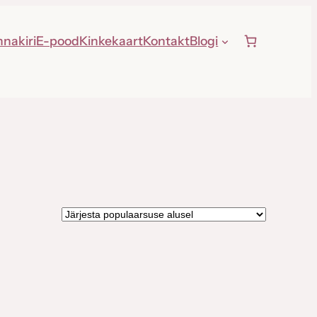
nnakiri
E-pood
Kinkekaart
Kontakt
Blogi