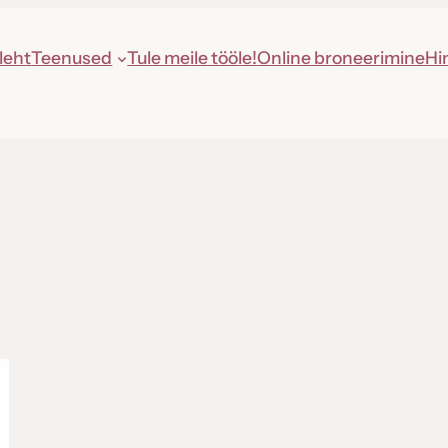
leht
Teenused
Tule meile tööle!
Online broneerimine
Hi