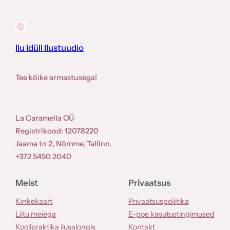
Ilu Idüll Ilustuudio
Tee kõike armastusega!
La Caramella OÜ
Registrikood: 12078220
Jaama tn 2, Nõmme, Tallinn.
+372 5450 2040
Meist
Privaatsus
Kinkekaart
Privaatsuspoliitika
Liitu meiega
E-poe kasutustingimused
Koolipraktika ilusalongis
Kontakt