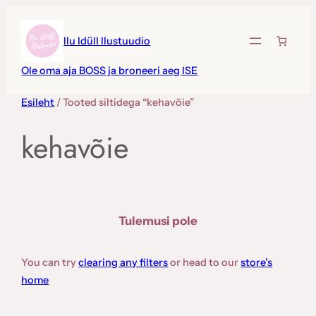
Liigu
sisu
Ilu Idüll Ilustuudio
juurde
Ole oma aja BOSS ja broneeri aeg ISE
Esileht
/ Tooted siltidega “kehavõie”
kehavõie
Tulemusi pole
You can try
clearing any filters
or head to our
store’s
home